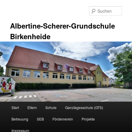
Zum
Zum
primären
sekundären
Such
Inhalt
Inhalt
springen
springen
Albertine-Scherer-Grundschule
Birkenheide
Hauptmenü
Start
Eltern
Schule
Ganztagesschule (GTS)
Betreuung
SEB
Förderverein
Projekte
Impressum