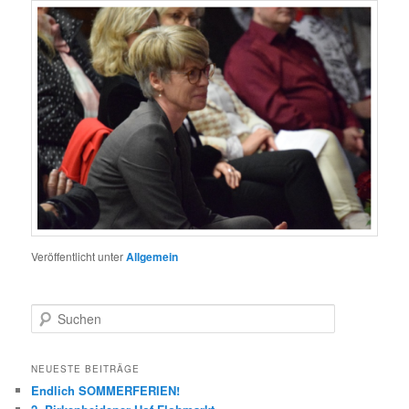
Veröffentlicht unter
Allgemein
S
u
c
h
NEUESTE BEITRÄGE
e
Endlich SOMMERFERIEN!
n