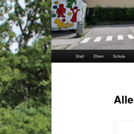
Hauptmenü
Start
Eltern
Schule
All