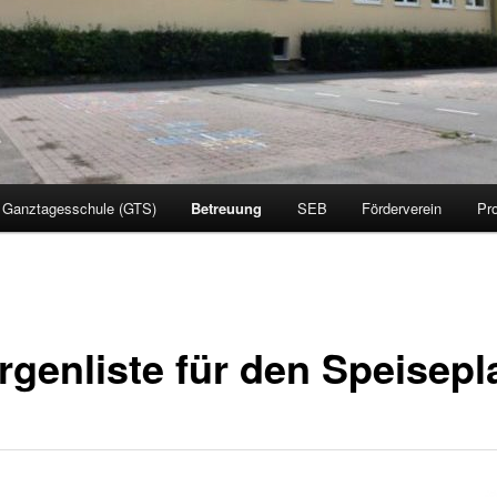
Ganztagesschule (GTS)
Betreuung
SEB
Förderverein
Pro
ergenliste für den Speisepl