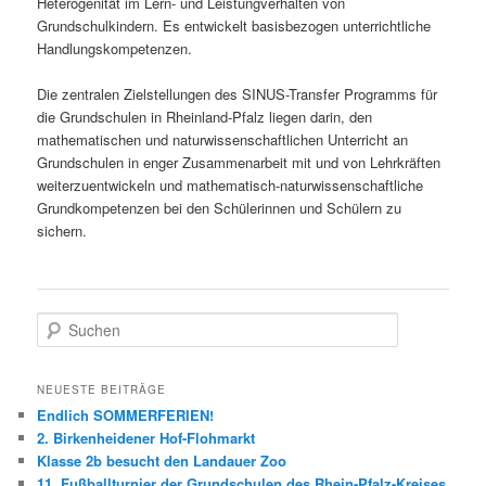
Heterogenität im Lern- und Leistungverhalten von
Grundschulkindern. Es entwickelt basisbezogen unterrichtliche
Handlungskompetenzen.
Die zentralen Zielstellungen des SINUS-Transfer Programms für
die Grundschulen in Rheinland-Pfalz liegen darin, den
mathematischen und naturwissenschaftlichen Unterricht an
Grundschulen in enger Zusammenarbeit mit und von Lehrkräften
weiterzuentwickeln und mathematisch-naturwissenschaftliche
Grundkompetenzen bei den Schülerinnen und Schülern zu
sichern.
S
u
c
h
NEUESTE BEITRÄGE
e
Endlich SOMMERFERIEN!
n
2. Birkenheidener Hof-Flohmarkt
Klasse 2b besucht den Landauer Zoo
11. Fußballturnier der Grundschulen des Rhein-Pfalz-Kreises