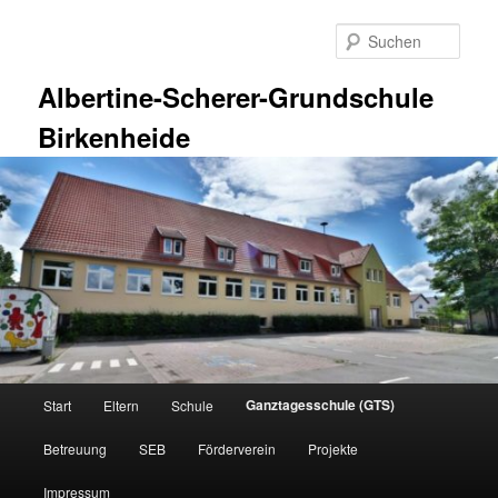
Zum
primären
Such
Inhalt
springen
Albertine-Scherer-Grundschule
Birkenheide
Hauptmenü
Ganztagesschule (GTS)
Start
Eltern
Schule
Betreuung
SEB
Förderverein
Projekte
Impressum