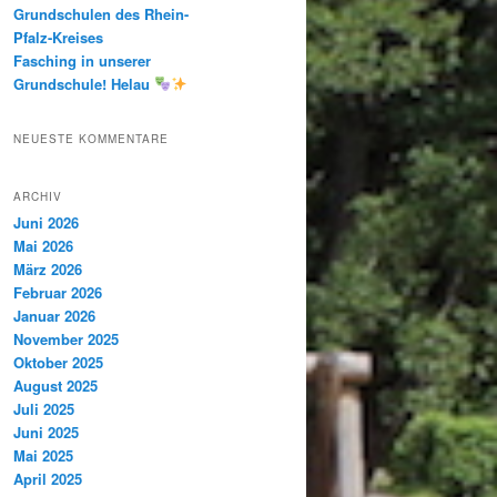
Grundschulen des Rhein-
Pfalz-Kreises
Fasching in unserer
Grundschule! Helau
NEUESTE KOMMENTARE
ARCHIV
Juni 2026
Mai 2026
März 2026
Februar 2026
Januar 2026
November 2025
Oktober 2025
August 2025
Juli 2025
Juni 2025
Mai 2025
April 2025