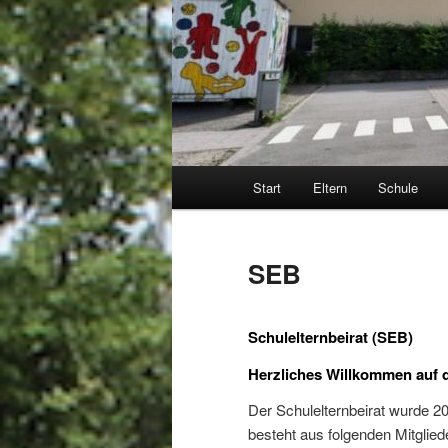
Hauptmenü
Start
Eltern
Schule
SEB
Schulelternbeirat (SEB)
Herzliches Willkommen auf d
Der Schulelternbeirat wurde 2
besteht aus folgenden Mitglied