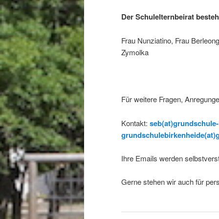
Der Schulelternbeirat beste
Frau Nunziatino, Frau Berleon
Zymolka
Für weitere Fragen, Anregunge
Kontakt:
seb(at)grundschule-
grundschulebirkenheide(at)
Ihre Emails werden selbstverst
Gerne stehen wir auch für per