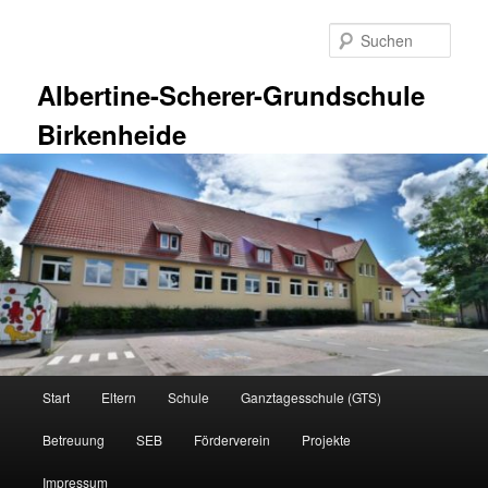
Zum
Zum
primären
sekundären
Such
Inhalt
Inhalt
springen
springen
Albertine-Scherer-Grundschule
Birkenheide
Hauptmenü
Start
Eltern
Schule
Ganztagesschule (GTS)
Betreuung
SEB
Förderverein
Projekte
Impressum