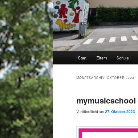
Hauptmenü
Start
Eltern
Schule
MONATSARCHIV:
OKTOBER 2023
mymusicschool – 
Veröffentlicht am
27. Oktober 2023