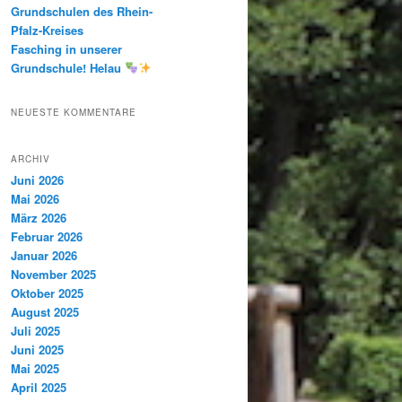
Grundschulen des Rhein-
Pfalz-Kreises
Fasching in unserer
Grundschule! Helau
NEUESTE KOMMENTARE
ARCHIV
Juni 2026
Mai 2026
März 2026
Februar 2026
Januar 2026
November 2025
Oktober 2025
August 2025
Juli 2025
Juni 2025
Mai 2025
April 2025