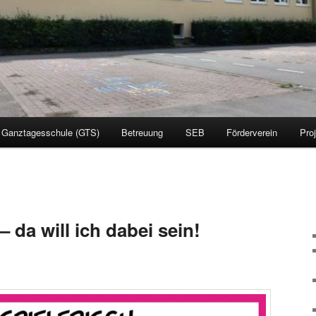
Ganztagesschule (GTS)
Betreuung
SEB
Förderverein
Pro
da will ich dabei sein!