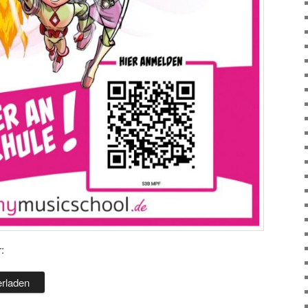
:
erladen