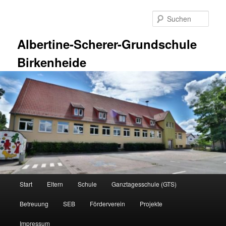
Zum
Zum
primären
sekundären
Such
Inhalt
Inhalt
springen
springen
Albertine-Scherer-Grundschule
Birkenheide
Hauptmenü
Start
Eltern
Schule
Ganztagesschule (GTS)
Betreuung
SEB
Förderverein
Projekte
Impressum