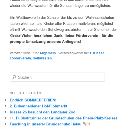
wieder die Warnwesten für die Schulanfänger zu ermöglichen.
Ein Wettbewerb in der Schule, der bis zu den Weihnachtsferien
laufen wird, soll alle Kinder aller Klassen motivieren, möglichst
oft mit Warnweste den Schulweg anzutreten – zur Sicherheit der
Kinder!
Vielen herzlichen Dank, lieber Förderverein , für die
prompte Umsetzung unseres Anliegens!
Veröffentlicht unter
Allgemein
|
Verschlagwortet mit
1. Klasse
,
Förderverein
,
Gelbwesten
S
u
c
h
NEUESTE BEITRÄGE
e
Endlich SOMMERFERIEN!
n
2. Birkenheidener Hof-Flohmarkt
Klasse 2b besucht den Landauer Zoo
11. Fußballturnier der Grundschulen des Rhein-Pfalz-Kreises
Fasching in unserer Grundschule! Helau