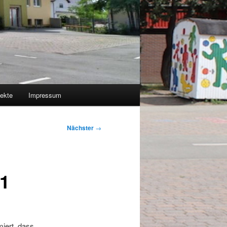
jekte
Impressum
Nächster
→
21
iert, dass