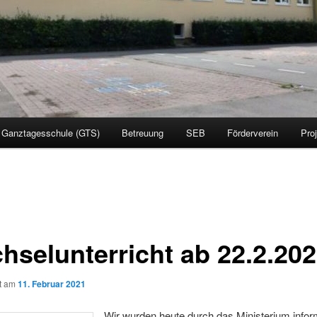
Ganztagesschule (GTS)
Betreuung
SEB
Förderverein
Pro
hselunterricht ab 22.2.20
ht am
11. Februar 2021
Wir wurden heute durch das Ministerium inform