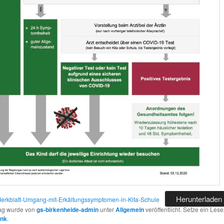
Herunterladen
rkblatt-Umgang-mit-Erkältungssymptomen-in-Kita-Schule
rag wurde von
gs-birkenheide-admin
unter
Allgemein
veröffentlicht. Setze ein Les
ink
.