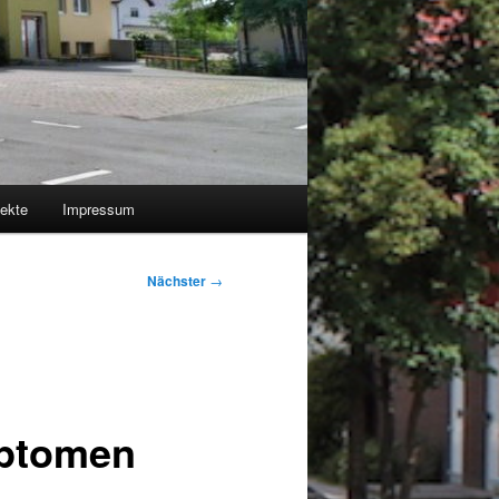
jekte
Impressum
Nächster
→
mptomen