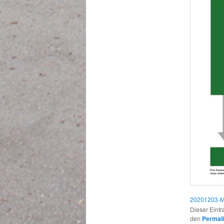
20201203-Me
Dieser Eint
den
Permal