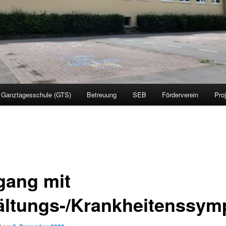
Ganztagesschule (GTS)
Betreuung
SEB
Förderverein
Pro
ang mit
ältungs-/Krankheitenssy