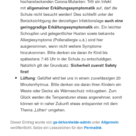
hochansteckenden Corona-Mutanten: Tritt ein Infekt
mit
allgemeiner Erkältungssymptomatik
auf, darf die
Schule nicht besucht werden! Dies schließt unter der
Berücksichtigung der derzeitigen Infektionslage
auch eine
geringgradige Erkältungssymptomatik
ein. Ein leichter
Schnupfen und gelegentlicher Husten sowie bekannte
Allergiesymptome (Pollenallergie u.ä.) sind hier
ausgenommen, wenn nicht weitere Symptome
hinzukommen. Bitte denken sie daran ihr Kind bis
spätestens 7:45 Uhr in der Schule zu entschuldigen.
Natürlich gilt der Grundsatz:
Sicherheit zuerst! Safety
first!
Lüftung
: Gelüftet wird bei uns in einem zuverlässigen 20
Minutenrhytmus. Bitte denken sie daran ihren Kindern ein
Weste oder Decke als Wärmeschutz mitzugeben. Zum
Glück werden die Temperaturen etwas angenehmer, somit
können wir in naher Zukunft etwas entspannter mit dem
Thema „Lüften“ umgehen.
Dieser Eintrag wurde von
gs-birkenheide-admin
unter
Allgemein
veröffentlicht. Setze ein Lesezeichen für den
Permalink
.