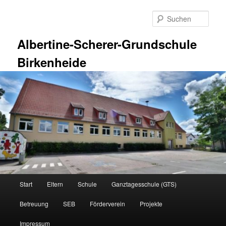
Zum
primären
Such
Inhalt
springen
Albertine-Scherer-Grundschule
Birkenheide
Hauptmenü
Start
Eltern
Schule
Ganztagesschule (GTS)
Betreuung
SEB
Förderverein
Projekte
Impressum