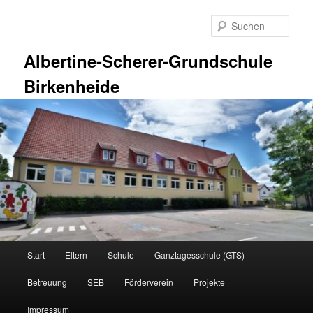
Zum
primären
Such
Inhalt
springen
Albertine-Scherer-Grundschule
Birkenheide
Hauptmenü
Start
Eltern
Schule
Ganztagesschule (GTS)
Betreuung
SEB
Förderverein
Projekte
Impressum