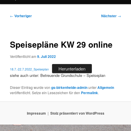
Beitragsnavigation
←
Vorheriger
Nächster
→
Speisepläne KW 29 online
Veröffentlicht am
9. Juli 2022
Herunterladen
18.7.-22.7.2022_Speiseplan
siehe auch unter: Betreuende Grundschule – Speiseplan
Dieser Eintrag wurde von
gs-birkenheide-admin
unter
Allgemein
veröffentlicht. Setze ein Lesezeichen für den
Permalink
.
Impressum
Stolz präsentiert von WordPress