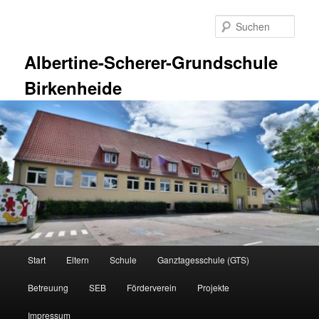
Zum
primären
Such
Inhalt
springen
Albertine-Scherer-Grundschule
Birkenheide
Hauptmenü
Start
Eltern
Schule
Ganztagesschule (GTS)
Betreuung
SEB
Förderverein
Projekte
Impressum