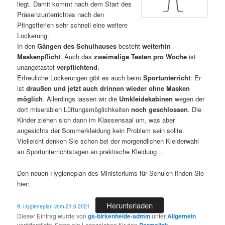
liegt. Damit kommt nach dem Start des
Präsenzunterrichtes nach den
Pfingstferien sehr schnell eine weitere
Lockerung.
In den
Gängen des Schulhauses
besteht
weiterhin
Maskenpflicht
. Auch das
zweimalige Testen pro Woche
ist
unangetastet
verpflichtend
.
Erfreuliche Lockerungen gibt es auch beim
Sportunterricht
: Er
ist
draußen und jetzt auch drinnen wieder ohne Masken
möglich
. Allerdings lassen wir die
Umkleidekabinen
wegen der
dort miserablen Lüftungsmöglichkeiten
noch geschlossen
. Die
Kinder ziehen sich dann im Klassensaal um, was aber
angesichts der Sommerkleidung kein Problem sein sollte.
Vielleicht denken Sie schon bei der morgendlichen Kleiderwahl
an Sportunterrichtstagen an praktische Kleidung…
Den neuen Hygieneplan des Ministeriums für Schulen finden Sie
hier:
Herunterladen
9.-Hygieneplan-vom-21.6.2021
Dieser Eintrag wurde von
gs-birkenheide-admin
unter
Allgemein
veröffentlicht. Setze ein Lesezeichen für den
Permalink
.