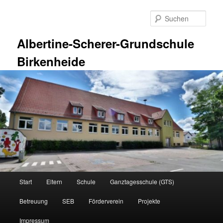
Zum
primären
Such
Inhalt
springen
Albertine-Scherer-Grundschule
Birkenheide
Hauptmenü
Start
Eltern
Schule
Ganztagesschule (GTS)
Betreuung
SEB
Förderverein
Projekte
Impressum